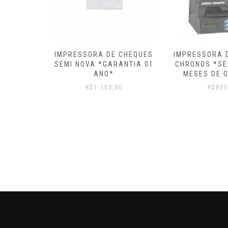
IMPRESSO
 DE CHEQUES
IMPRESSORA DE CHEQUES
CHEC
GARANTIA 01
CHRONOS *SEMI NOVA* 6
R$
O*
MESES DE GARANTIA
50,00
R$
850,00