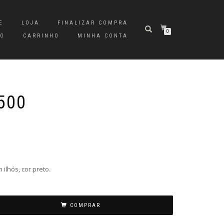
E
LOJA
FINALIZAR COMPRA
0
TO
CARRINHO
MINHA CONTA
500
 ilhós, cor preto.
COMPRAR