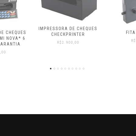
RA DE CHEQUES
FITA LQ 100
F
KPRINTER
R$
40,00
2.900,00