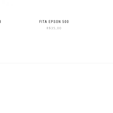
B
FITA EPSON 500
R$
35,00