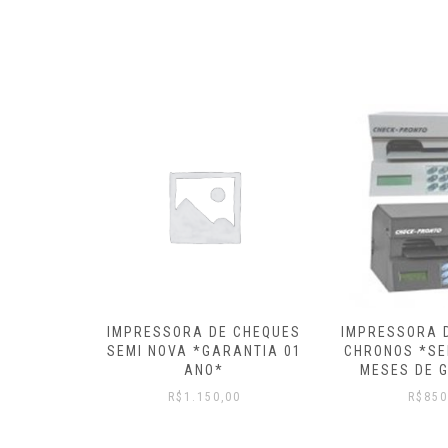
IMPRESSORA 
 CHEQUES
IMPRESSORA DE CHEQUES
CHECKPR
ANTIA 01
CHRONOS *SEMI NOVA* 6
R$
2.90
MESES DE GARANTIA
0
R$
850,00