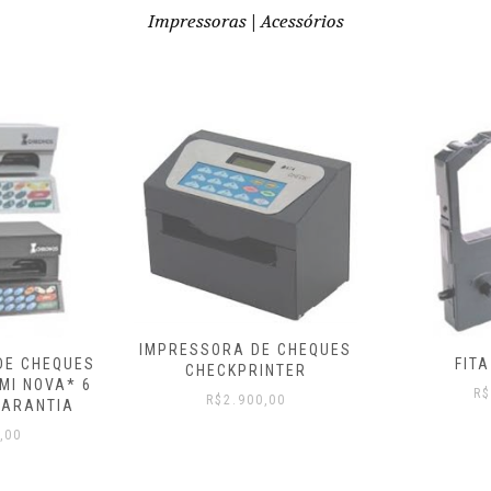
Impressoras | Acessórios
DE CHEQUES
FITA LQ 100
FITA
INTER
R$
40,00
R$
0,00