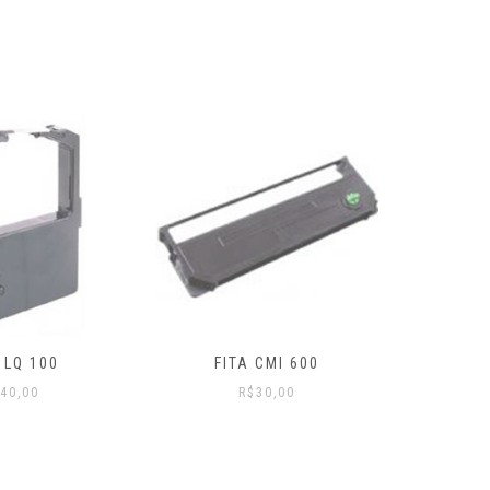
 CMI 600
FITA EPSON 500
CABO
30,00
R$
35,00